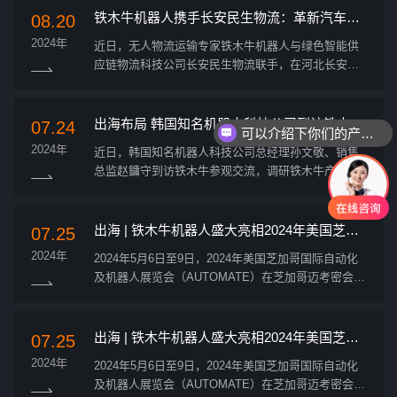
数字经济企...
铁木牛机器人携手长安民生物流：革新汽车物
08.20
流无人配送 树立行业领域标杆
2024年
近日，无人物流运输专家铁木牛机器人与绿色智能供
应链物流科技公司长安民生物流联手，在河北长安民
生物流部署铁木牛2T无人牵引车、自动驾驶综合管理
系统等一系列硬软件产品，实现入厂物流智能化作业
和降本增效。 ...
出海布局 韩国知名机器人科技公司到访铁木牛
07.24
可以介绍下你们的产品么
考察交流
2024年
近日，韩国知名机器人科技公司总经理孙文敬、销售
总监赵鏞守到访铁木牛参观交流，调研铁木牛产品情
况，探寻韩国市场合作切入点。 铁木牛副总裁刘琦、
数字孪生事业部总经理邹利平等一行热烈欢迎他们
的...
出海 | 铁木牛机器人盛大亮相2024年美国芝加
07.25
哥国际自动化及机器人展览会
2024年
2024年5月6日至9日，2024年美国芝加哥国际自动化
及机器人展览会（AUTOMATE）在芝加哥迈考密会展
中心隆重举行。本次展会是北美地区最具规模、最专
业的机器人及自动化技术展览盛会，也是全球最大的
工业自动化展览会之一，汇集...
出海 | 铁木牛机器人盛大亮相2024年美国芝加
07.25
哥国际自动化及机器人展览会
2024年
2024年5月6日至9日，2024年美国芝加哥国际自动化
及机器人展览会（AUTOMATE）在芝加哥迈考密会展