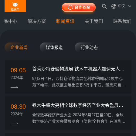
中文
产品中心
解决方案
新闻资讯
关于我们
联系我们
企业新闻
媒体报道
行业动态
首秀沙特仓储物流展 铁木牛机器人加速无人物
09.05
流国际化
2024年
9月2日-4日，沙特仓储物流展在利雅得国际会展中心
落下帷幕，此次盛会展出面积3万余平方，聚集来自全
球各地400余家企业，50余家来自中国。 作为无人物
流运输专家，铁木牛机器人携多款核心产品重磅亮相
展会，...
铁木牛盛大亮相全球数字经济产业大会暨展览
08.30
会
2024年
全球数字经济产业大会 2024年8月27日至29日，全球
数字经济产业大会暨展览会（简称“全数会”）在深圳福
田会展中心盛大举行。本次大会以“数智融合，创新未
来”为主题，同期论坛达20余场，行业内极具影响力的