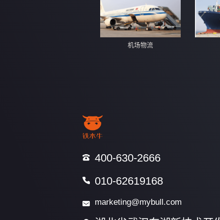
机场物流
400-630-2666
010-62619168
marketing@mybull.com