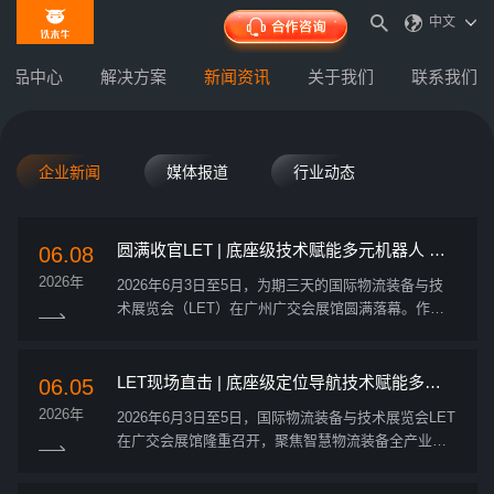
中文
产品中心
解决方案
新闻资讯
关于我们
联系我们
企业新闻
媒体报道
行业动态
圆满收官LET | 底座级技术赋能多元机器人 开
06.08
放生态共筑智能未来
2026年
2026年6月3日至5日，为期三天的国际物流装备与技
术展览会（LET）在广州广交会展馆圆满落幕。作为
机器人底层技术基础设施的提供商，铁木牛机器人携
“云-管-端”一体化全系产品与解决方案重磅亮相，展示
了从底座级感知定位控...
LET现场直击 | 底座级定位导航技术赋能多元
06.05
机器人加速进化
2026年
2026年6月3日至5日，国际物流装备与技术展览会LET
在广交会展馆隆重召开，聚焦智慧物流装备全产业
链，助力制造与流通企业及物料配送场景实现内部物
流的数智化升级。作为机器人底层技术基础设施供应