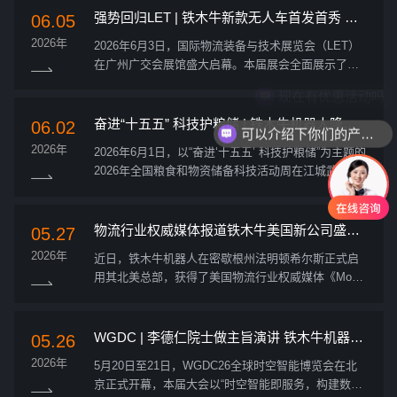
商，铁木牛机器人携“云...
强势回归LET | 铁木牛新款无人车首发首秀 携
06.05
手共探智能产业新生态
2026年
2026年6月3日，国际物流装备与技术展览会（LET）
在广州广交会展馆盛大启幕。本届展会全面展示了涵
盖生产、仓储、搬运、分拣、包装、输送、配送等环
现在有优惠活动吗
节的全链路创新解决方案，成为洞察智慧物流前沿趋
势的重要窗口。作为机器人底...
奋进“十五五” 科技护粮储 | 铁木牛机器人隆重
06.02
可以介绍下你们的产品么
亮相全国粮食和物资储备科技活动周
2026年
2026年6月1日，以“奋进‘十五五’ 科技护粮储”为主题的
2026年全国粮食和物资储备科技活动周在江城武汉盛
大开幕。国家发展和改革委员会党组成员，国家粮食
和物资储备局党组书记、局长刘焕鑫，国家粮食和物
资储备局、国家部...
物流行业权威媒体报道铁木牛美国新公司盛大
05.27
开业
2026年
近日，铁木牛机器人在密歇根州法明顿希尔斯正式启
用其北美总部，获得了美国物流行业权威媒体《Mode
rn Materials Handling》的高度关注与专题报道。 该媒
体作为美国物流与物料搬运领域最具影响力的B2B媒
体品牌，...
WGDC | 李德仁院士做主旨演讲 铁木牛机器人
05.26
获年度创新奖
2026年
5月20日至21日，WGDC26全球时空智能博览会在北
京正式开幕，本届大会以“时空智能即服务，构建数字