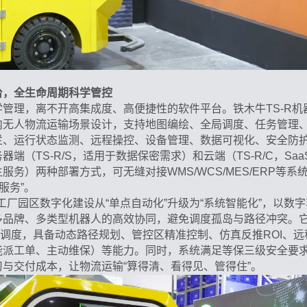
台，全生命周期科学管控
管理，离不开高集成度、高便捷性的软件平台。铁木牛TS-R机
内无人物流运输场景设计，支持地图编绘、全局调度、任务管理、
、运行状态监测、远程操控、设备管理、数据可视化、安全防护
端（TS-R/S，适用于数据保密需求）和云端（TS-R/C，Sa
服务）两种部署方式，可无缝对接WMS/WCS/MES/ERP等系
服务”。
助工厂园区数字化建设从“单点自动化”升级为“系统智能化”，以数
多品牌、多类型机器人的高效协同，避免调度孤岛与路径冲突。
混合调度，具备动态路径规划、管控区精准控制、仿真反推ROI、远
能派工单、主动维保）等能力。同时，系统满足等保三级安全要
与交付成本，让物流运输“算得清、看得见、管得住”。