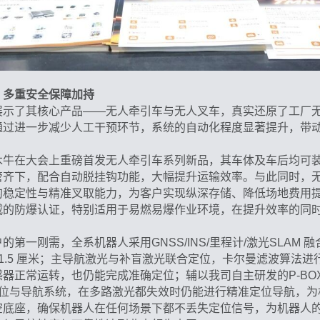
，多重安全保障加持
展示了其核心产品——无人牵引车与无人叉车，真实还原了工厂
通过进一步减少人工干预环节，系统的自动化程度显著提升，带
木牛在大会上重磅首发无人牵引车系列新品，其车体及车后均可
管齐下，配合自动脱挂钩功能，大幅提升运输效率。与此同时，
的稳定性与精准叉取能力，为客户实现纵深存储、降低场地费用
威的防爆认证，特别适用于易燃易爆作业环境，在提升效率的同
第一刚需，全系机器人采用GNSS/INS/里程计/激光SLAM 
1.5 厘米；主导航激光与补盲激光联合定位，卡尔曼滤波算法进
器正常运转，也仍能完成准确定位；辅以我司自主研发的P-BO
 组合定位与导航系统，在多路激光都失效时仍能进行精准定位导航，
空底座，确保机器人在任何场景下都不丢失定位信号，为机器人