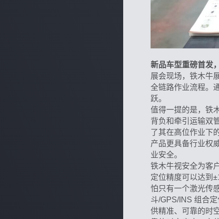
新品车型重磅首发
展会现场，铁木牛
全链路作业流程。
跃。
值得一提的是，铁
背负和牵引运输双
了其在高位作业下
产品更具备行业权
业安全。
铁木牛视安全为客户的
定位精度可以达到±
怕只有一个激光传感
斗/GPS/INS
供精准、可靠的时