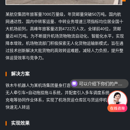
某航空集团年旅客量7000万量级，年货邮量突破50万吨。国内航
网通达性、国内中转客运量、中转业务增速三项指标均位居全国十
大机场前列，高峰年旅客量达到4722万人次，全球前40位，货邮
量近40万吨。为不断提升机场货物物流自动化、智能化水平，实现
降本增效，机场物流部门积极探索无人化货物运输新模式，旨在通
过技术创新解决大批货物的高效转运难题，减轻人力负担，提升整
体运营效率与竞争力。
解决方案
可以介绍下你们的产品么
铁木牛机器人为某机场集团量身打造了无人物流牵引车，设计40T
无人牵引车+自动拖挂拖斗系统，并配套引入多车调度系统、自动
充电等协同作业体系，实现了机场货运仓库区与货运停机坪之间的
快速无人转运
实现效果