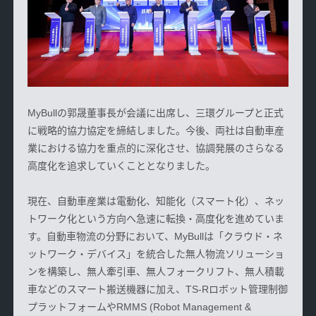
MyBull
の
郭晟董事長が会議に出席し、三環グループと正式
に戦略的協力協定を締結しました。今後、両社は自動車産
業における協力を重点的に深化させ、協調発展のさらなる
高度化を追求していくこととなりました。
現在、自動車産業は電動化、知能化（スマート化）、ネッ
トワーク化という方向へ急速に転換・高度化を進めていま
す。自動車物流の分野において、
MyBull
は「クラウド・ネ
ットワーク・デバイス」を統合した無人物流ソリューショ
ンを構築し、無人牽引車、無人フォークリフト、無人積載
車
などのスマート搬送機器に加え、
TS-Rロボット管理制御
プラットフォームや
RMMS
(Robot
Management &