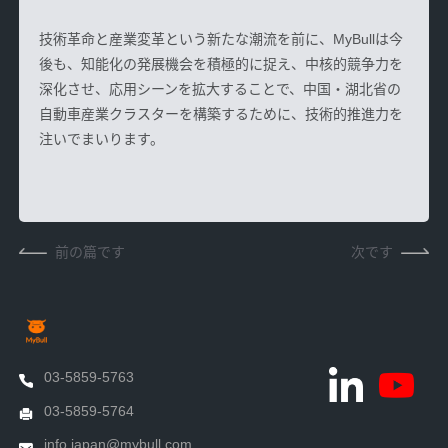
技術革命と産業変革という新たな潮流を前に、
MyBull
は今
後も、知能化の発展機会を積極的に捉え、中核的競争力を
深化させ、応用シーンを拡大することで、中国・湖北省の
自動車産業クラスターを構築するために、技術的推進力を
注いでまいります。
前の篇です
次です
03-5859-5763
03-5859-5764
info.japan@mybull.com