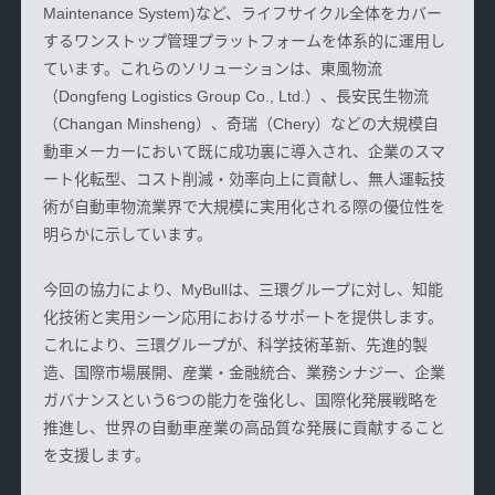
Maintenance System)
など、ライフサイクル全体をカバー
するワンストップ管理プラットフォームを体系的に運用し
ています。これらのソリューションは、東風物流
（
Dongfeng Logistics Group Co., Ltd.
‌）
、長安民生物流
（
Changan Minsheng）、奇瑞（Chery）などの大規模自
動車メーカーにおいて既に成功裏に導入され、企業のスマ
ート化転型、コスト削減・効率向上に貢献し、無人運転技
術が自動車物流業界で大規模に実用化される際の優位性を
明らかに示しています。
今回の協力により、
MyBull
は、三環グループに対し、知能
化技術と実用シーン応用におけるサポートを提供します。
これにより、三環グループが、科学技術革新、先進的製
造、国際市場展開、産業・金融統合、業務シナジー、企業
ガバナンスという
6つの能力を強化し、国際化発展戦略を
推進し、世界の自動車産業の高品質な発展に貢献すること
を支援します。