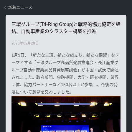
新着ニュース
三環グループ(Tri-Ring Group)と戦略的協力協定を締
結、自動車産業のクラスター構築を推進
2026年02月28日
1月9日、「新たな三環、新たな旅立ち、新たな飛躍」をテ
ーマとする「三環グループ高品質発展推進会・長江産業グ
ループ自動車産業高品質発展座談会」が中国・
武漢で開催
されました。政府部門、金融機関、大学・研究機関、業界
団体、協力パートナーなど
150名以上が参集し、今後の発
展について意見を交わしました。